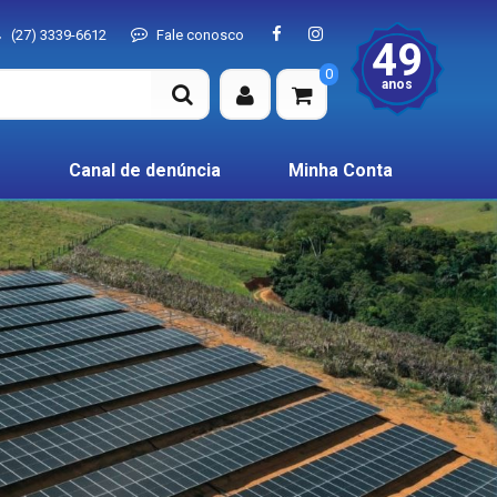
(27) 3339-6612
Fale conosco
49
0
anos
Canal de denúncia
Minha Conta