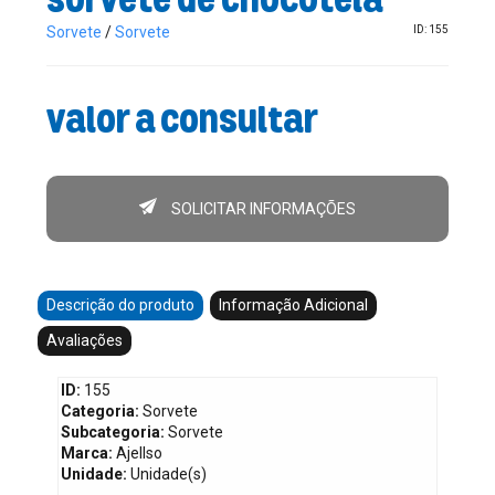
Sorvete
/
Sorvete
ID: 155
Valor a consultar
SOLICITAR INFORMAÇÕES
Descrição do produto
Informação Adicional
Avaliações
ID:
155
Categoria:
Sorvete
Subcategoria:
Sorvete
Marca:
Ajellso
Unidade:
Unidade(s)