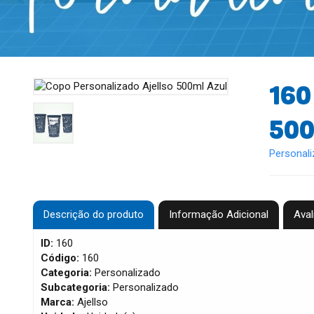
160
500
Personal
Descrição do produto
Informação Adicional
Aval
ID:
160
Código:
160
Categoria:
Personalizado
Subcategoria:
Personalizado
Marca:
Ajellso