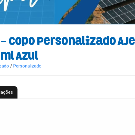
 - Copo Personalizado Aje
ml Azul
izado
/
Personalizado
iações