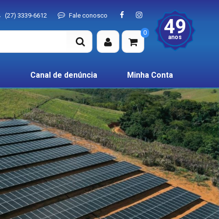
(27) 3339-6612
Fale conosco
49
0
anos
Canal de denúncia
Minha Conta