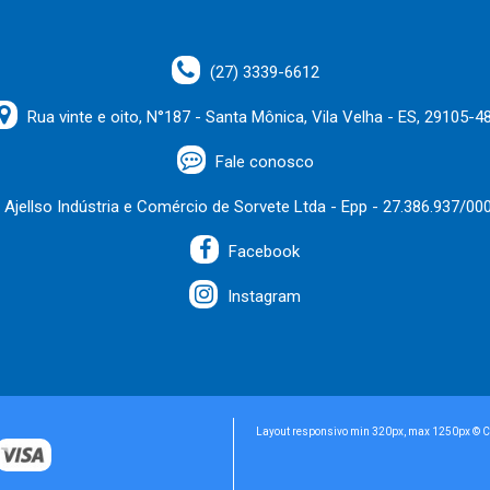
(27) 3339-6612
Rua vinte e oito, N°187 - Santa Mônica, Vila Velha - ES, 29105-4
Fale conosco
Ajellso Indústria e Comércio de Sorvete Ltda - Epp - 27.386.937/00
Facebook
Instagram
Layout responsivo min 320px, max 1250px © Co