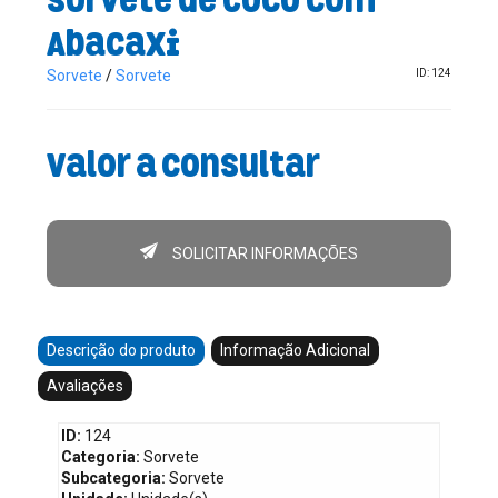
Abacaxi
Sorvete
/
Sorvete
ID: 124
Valor a consultar
SOLICITAR INFORMAÇÕES
Descrição do produto
Informação Adicional
Avaliações
ID:
124
Categoria:
Sorvete
Subcategoria:
Sorvete