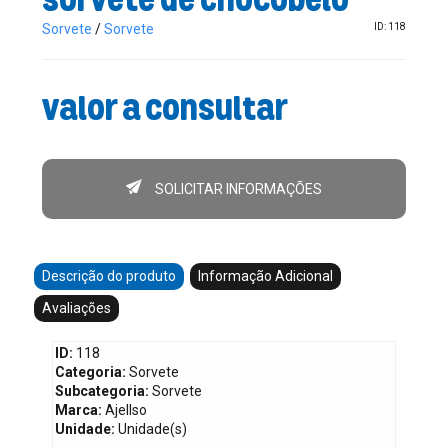
Sorvete
/
Sorvete
ID: 118
Valor a consultar
SOLICITAR INFORMAÇÕES
Descrição do produto
Informação Adicional
Avaliações
ID:
118
Categoria:
Sorvete
Subcategoria:
Sorvete
Marca:
Ajellso
Unidade:
Unidade(s)