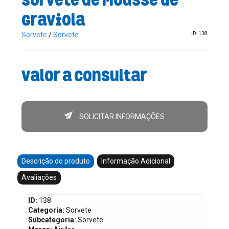
Graviola
Sorvete
/
Sorvete
ID: 138
Valor a consultar
SOLICITAR INFORMAÇÕES
Descrição do produto
Informação Adicional
Avaliações
ID:
138
Categoria:
Sorvete
Subcategoria:
Sorvete